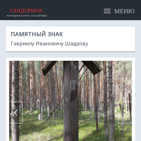
САНДОРМОХ
мемориальное кладбище
ПАМЯТНИКИ
ПАМЯТНЫЙ ЗНАК
Гавриилу Ивановичу Шадрову
ИМЕНА
СТАТЬИ
КАК ДОБРАТЬСЯ
НАПИСАТЬ НАМ