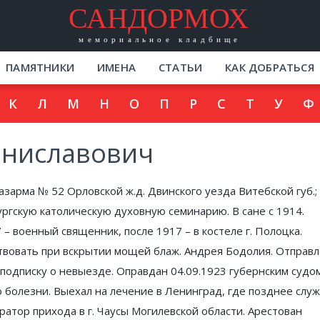
САНДОРМОХ
мемориальное кладбище
ПАМЯТНИКИ
ИМЕНА
СТАТЬИ
КАК ДОБРАТЬСЯ
К
Л
М
Н
О
П
Р
С
Т
У
Ф
аниславович
азарма № 52 Орловской ж.д. Двинского уезда Витебской губ.;
ургскую католическую духовную семинарию. В сане с 1914.
 – военный священник, после 1917 – в костеле г. Полоцка.
ствовать при вскрытии мощей блаж. Андрея Бодолия. Отправ
подписку о невыезде. Оправдан 04.09.1923 губернским судом
о болезни. Выехал на лечение в Ленинград, где позднее слу
тратор прихода в г. Чаусы Могилевской области. Арестован