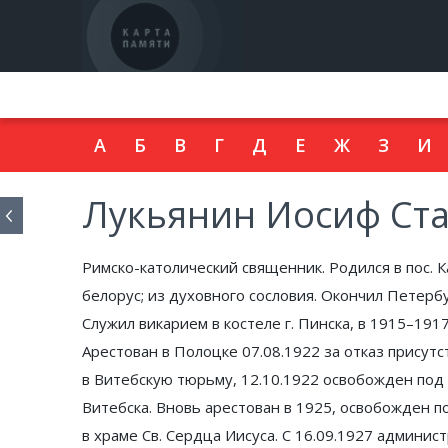
подробнее
А
Б
В
Г
Д
Е
Ж
З
И
Лукьянин Иосиф Ст
Римско-католический священник. Родился в пос. К
белорус; из духовного сословия. Окончил Петерб
Служил викарием в костеле г. Пинска, в 1915–1917
Арестован в Полоцке 07.08.1922 за отказ присут
в Витебскую тюрьму, 12.10.1922 освобожден под 
Витебска. Вновь арестован в 1925, освобожден п
в храме Св. Сердца Иисуса. С 16.09.1927 админис