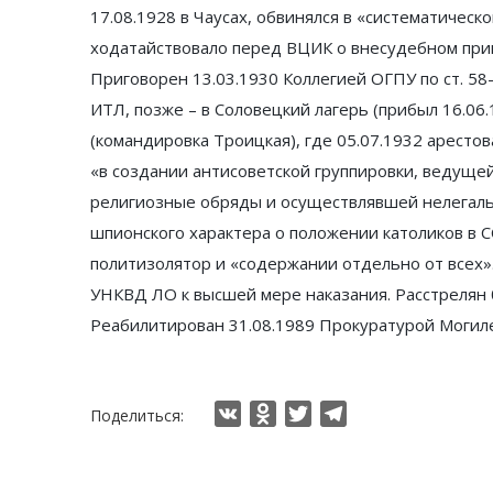
17.08.1928 в Чаусах, обвинялся в «систематическ
ходатайствовало перед ВЦИК о внесудебном приг
Приговорен 13.03.1930 Коллегией ОГПУ по ст. 58
ИТЛ, позже – в Соловецкий лагерь (прибыл 16.06.
(командировка Троицкая), где 05.07.1932 аресто
«в создании антисоветской группировки, ведуще
религиозные обряды и осуществлявшей нелегальн
шпионского характера о положении католиков в С
политизолятор и «содержании отдельно от всех».
УНКВД ЛО к высшей мере наказания. Расстрелян 
Реабилитирован 31.08.1989 Прокуратурой Могиле
VK
Odnoklassniki
Twitter
Telegram
Поделиться: