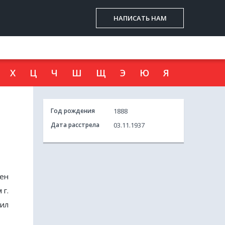
НАПИСАТЬ НАМ
Х
Ц
Ч
Ш
Щ
Э
Ю
Я
Год рождения
1888
Дата расстрела
03.11.1937
лен
 г.
жил