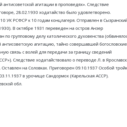
ой антисоветской агитации в проповедях». Следствие
оворе, 28.02.1930 ходатайство было удовлетворено.
-10 УК РСФСР к 10 годам концлагеря. Отправлен в Сызрански
1930). В октябре 1931 переведен на остров Анзер
ван по групповому делу католического духовенства (обвиняло
й антисоветскую агитацию, тайно совершавшей богословские
ую связь с волей для передачи за границу сведений
ССР»). Следствие ходатайствовало о переводе Л. в Ярославс
 Оставлен на Соловках. Приговорен 09.10.1937 Особой трой
03.11.1937 в урочище Сандормох (Карельская АССР).
вской обл.