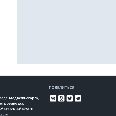
ПОДЕЛИТЬСЯ
рода:
Медвежьегорск,
VK
Odnoklassniki
Twitter
Telegram
Петрозаводск
2°53'18"N 34°40'51"E
карте