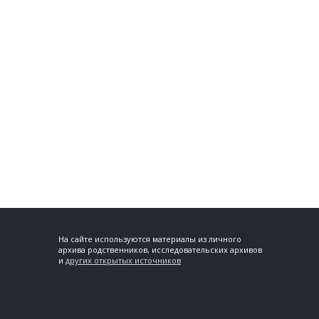
На сайте используются материалы из личного
архива родственников, исследовательских архивов
и
других открытых источников