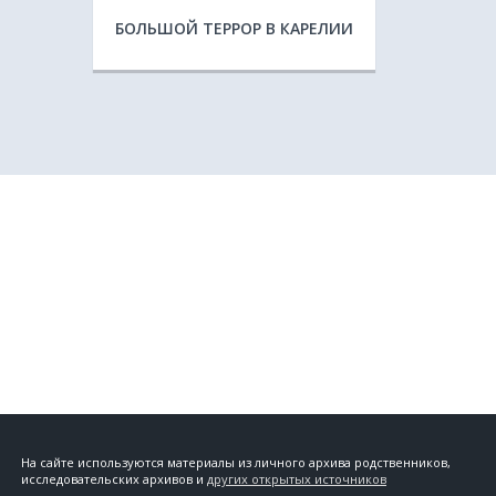
П
БОЛЬШОЙ ТЕРРОР В КАРЕЛИИ
Р
С
Т
У
Ф
Х
На сайте используются материалы из личного архива родственников,
Ц
исследовательских архивов и
других открытых источников