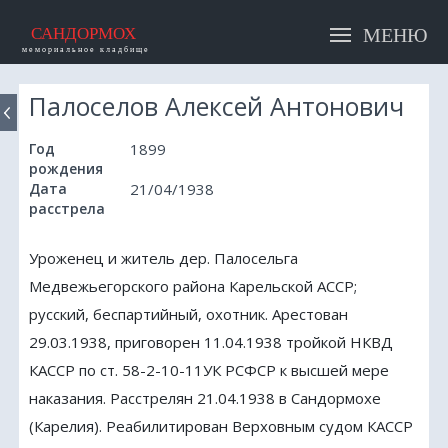
САНДОРМОХ
мемориальное кладбище
ПАМЯТНИКИ
Палоселов Алексей Антонович
А
ИМЕНА
Год
1899
рождения
Б
Дата
21/04/1938
СТАТЬИ
расстрела
В
КАК ДОБРАТЬСЯ
Уроженец и житель дер. Палосельга
Медвежьегорского района Карельской АССР;
Г
русский, беспартийный, охотник. Арестован
НАПИСАТЬ НАМ
29.03.1938, приговорен 11.04.1938 тройкой НКВД
Д
КАССР по ст. 58-2-10-11УК РСФСР к высшей мере
наказания. Расстрелян 21.04.1938 в Сандормохе
Е
(Карелия). Реабилитирован Верховным судом КАССР