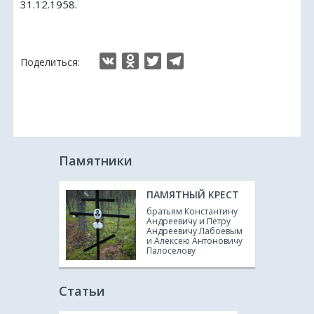
31.12.1958.
Ж
З
VK
Odnoklassniki
Twitter
Telegram
Поделиться:
И
К
Памятники
Л
ПАМЯТНЫЙ КРЕСТ
М
братьям Константину
Андреевичу и Петру
Андреевичу Лабоевым
и Алексею Антоновичу
Н
Палоселову
Статьи
О